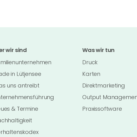
r wir sind
Was wir tun
milienunternehmen
Druck
de in Lütjensee
Karten
s uns antreibt
Direktmarketing
ternehmensführung
Output Managemen
ues & Termine
Praxissoftware
chhaltigkeit
rhaltenskodex