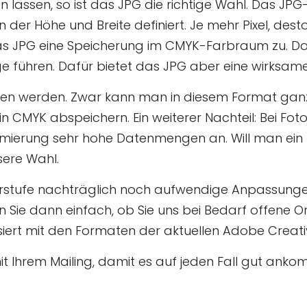
en lassen, so ist das JPG die richtige Wahl. Das J
in der Höhe und Breite definiert. Je mehr Pixel, de
as JPG eine Speicherung im CMYK-Farbraum zu. Das
e führen. Dafür bietet das JPG aber eine wirksam
den werden. Zwar kann man in diesem Format ganz
t in CMYK abspeichern. Ein weiterer Nachteil: Bei F
imierung sehr hohe Datenmengen an. Will man ein 
sere Wahl.
orstufe nachträglich noch aufwendige Anpassunge
 Sie dann einfach, ob Sie uns bei Bedarf offene O
siert mit den Formaten der aktuellen Adobe Creative
t Ihrem Mailing, damit es auf jeden Fall gut anko