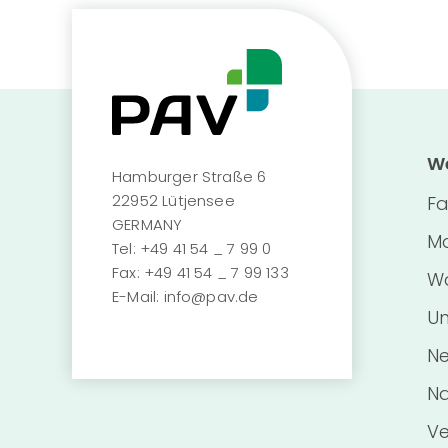
We
Hamburger Straße 6
22952 Lütjensee
Fa
GERMANY
Ma
Tel:
+49 41 54 _ 7 99 0
Fax:
+49 41 54 _ 7 99 133
Wa
E-Mail:
info@pav.de
Un
Ne
Na
Ve