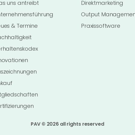
s uns antreibt
Direktmarketing
ternehmensführung
Output Managemen
ues & Termine
Praxissoftware
chhaltigkeit
rhaltenskodex
novationen
szeichnungen
nkauf
tgliedschaften
rtifizierungen
PAV © 2026 all rights reserved