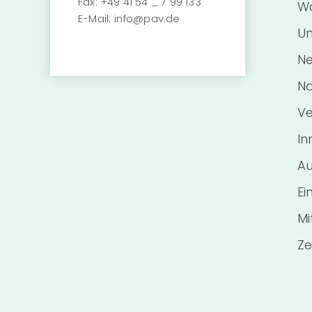
Fax:
+49 41 54 _ 7 99 133
Wa
E-Mail:
info@pav.de
Un
Ne
Na
Ve
In
Au
Ei
Mi
Ze